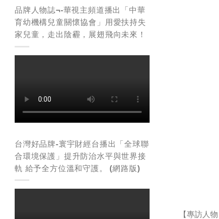
品牌人物誌¬-華視主頻道播出「中華
育幼機構兒童關懷協會」用愛扶持失
家兒童，走出陰霾，展翅飛向未來！
台灣好品牌-寰宇財經台播出「全球聯
合環境保護」提升防治水平與世界接
軌 給予全方位溫和守護。 (網路版)
【專訪人物】