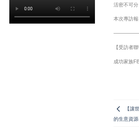
活密不可分
本次專訪報
—————
【受訪者聯
成功家族F
【讓世
的生意資源