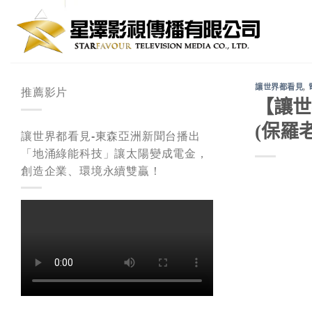
Skip
to
content
讓世界都看見
,
推薦影片
【讓世
(保羅老
讓世界都看見-東森亞洲新聞台播出
「地涌綠能科技」讓太陽變成電金，
創造企業、環境永續雙贏！