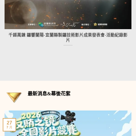
千錘萬鍊 鑼響蘭陽-宜蘭縣製鑼技術影片成果發表會-活動紀錄影
片
最新消息&幕後花絮
27
7 月