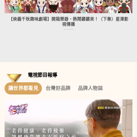
【俠義千秋趣味劇場】開箱樂器、熱鬧鏘鏘來！（下集）星澤影
視傳播
電視節目報導
讓世界都看見
台灣好品牌
品牌人物誌