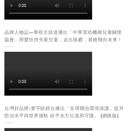
品牌人物誌¬-華視主頻道播出「中華育幼機構兒童關懷
協會」用愛扶持失家兒童，走出陰霾，展翅飛向未來！
台灣好品牌-寰宇財經台播出「全球聯合環境保護」提升
防治水平與世界接軌 給予全方位溫和守護。 (網路版)