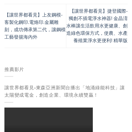
【讓世界都看見】捷登國際-
【讓世界都看見】上友鋼模-
獨創不插電淨水神器! 金晶淯
客製化鋼印.電烙印.金屬雕
水棒讓生活飲用水更健康、創
刻，成功傳承第二代，讓鋼模
造綠色環保方式，使農、水產
工藝發揚海內外
養殖業淨水更便利! 精華版
推薦影片
讓世界都看見-東森亞洲新聞台播出「地涌綠能科技」讓
太陽變成電金，創造企業、環境永續雙贏！