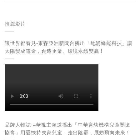
推薦影片
讓世界都看見-東森亞洲新聞台播出「地涌綠能科技」讓
太陽變成電金，創造企業、環境永續雙贏！
品牌人物誌¬-華視主頻道播出「中華育幼機構兒童關懷
協會」用愛扶持失家兒童，走出陰霾，展翅飛向未來！