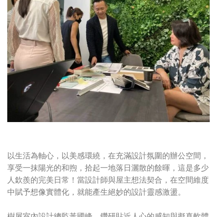
以生活為軸心，以美感環繞，在充滿設計氛圍的辦公空間，
享受一抹陽光的和煦，拾起一地落日灑散的餘暉，這是多少
人欽羨的完美日常！當設計師與屋主想法契合，在空間維度
中賦予想像實體化，就能產生絕妙的設計靈感激盪。
樹屋室內設計總監黃國峰，鑽研貼近人心的感知與擬真軟體