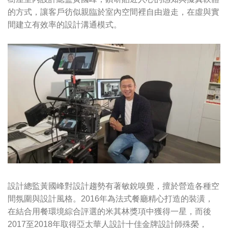
的方式，讓客戶彷似親臨於室內空間裡自由遊走，在虛與實
間建立有效率的設計溝通模式。
設計總監黃國峰對設計趨勢有著敏銳嗅覺，擅於營造各種空
間氛圍與設計風格。2016年為法式餐廳精心打造的裝潢，
在結合用餐環境綜合評選的米其林獎項中獲得一星，而後
2017至2018年取得亞太華人設計十佳金牌設計師殊榮，