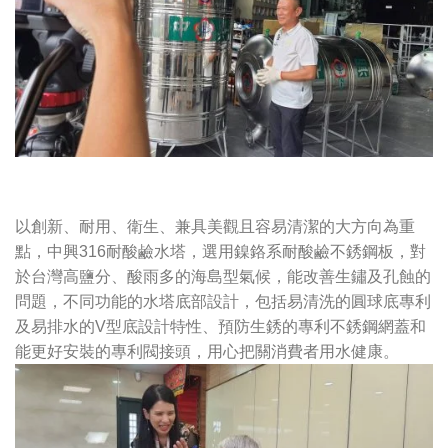
以創新、耐用、衛生、兼具美觀且容易清潔的大方向為重
點，中興316耐酸鹼水塔，選用鎳鉻系耐酸鹼不銹鋼板，對
於台灣高鹽分、酸雨多的海島型氣候，能改善生鏽及孔蝕的
問題，不同功能的水塔底部設計，包括易清洗的圓球底專利
及易排水的V型底設計特性、預防生銹的專利不銹鋼網蓋和
能更好安裝的專利閥接頭，用心把關消費者用水健康。