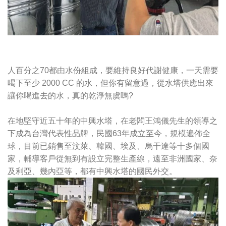
人百分之70都由水份組成，要維持良好代謝健康，一天需要
喝下至少 2000 CC 的水，但你有留意過，從水塔供應出來
讓你喝進去的水，真的乾淨無虞嗎?
在地堅守近五十年的中興水塔，在老闆王鴻儀先生的領導之
下成為台灣代表性品牌，民國63年成立至今，規模遍佈全
球，目前已銷售至汶萊、韓國、埃及、烏干達等十多個國
家，輔導客戶從無到有設立完整生產線，遠至非洲國家、奈
及利亞、幾內亞等，都有中興水塔的國民外交。