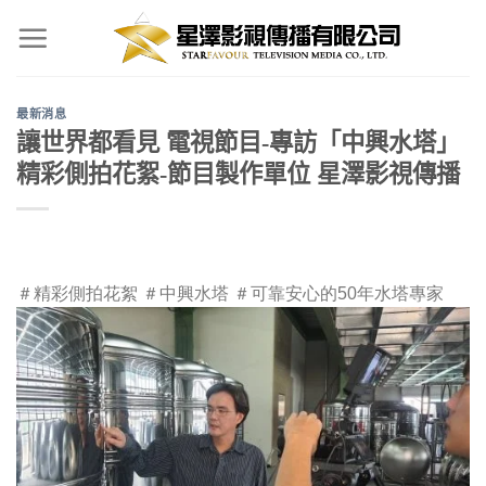
Skip
to
content
最新消息
讓世界都看見 電視節目-專訪「中興水塔」
精彩側拍花絮-節目製作單位 星澤影視傳播
＃精彩側拍花絮
＃中興水塔
＃可靠安心的50年水塔專家