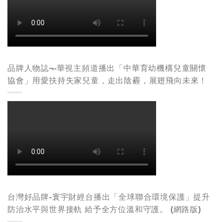
品牌人物誌¬-華視主頻道播出「中華育幼機構兒童關懷
協會」用愛扶持失家兒童，走出陰霾，展翅飛向未來！
台灣好品牌-寰宇財經台播出「全球聯合環境保護」提升
防治水平與世界接軌 給予全方位溫和守護。 (網路版)