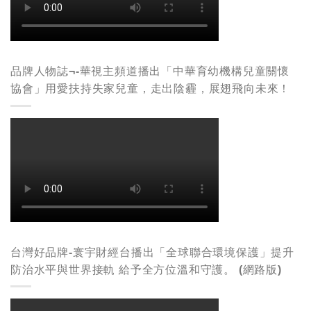
品牌人物誌¬-華視主頻道播出「中華育幼機構兒童關懷
協會」用愛扶持失家兒童，走出陰霾，展翅飛向未來！
台灣好品牌-寰宇財經台播出「全球聯合環境保護」提升
防治水平與世界接軌 給予全方位溫和守護。 (網路版)