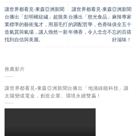
讓世界都看見-東森亞洲新聞
讓世界都看見-東森亞洲新聞
台播出「彭明權紋繡」超脫美
台播出「慈光食品」麻辣專家
業標準的藝術鬼才，用眉毛打
的調配哲學，色香味俱全五十
造氣質與氣場，讓人煥然一新
年傳香，令人念念不忘的百搭
找到自信與美麗。
好滋味！
推薦影片
讓世界都看見-東森亞洲新聞台播出「地涌綠能科技」讓
太陽變成電金，創造企業、環境永續雙贏！