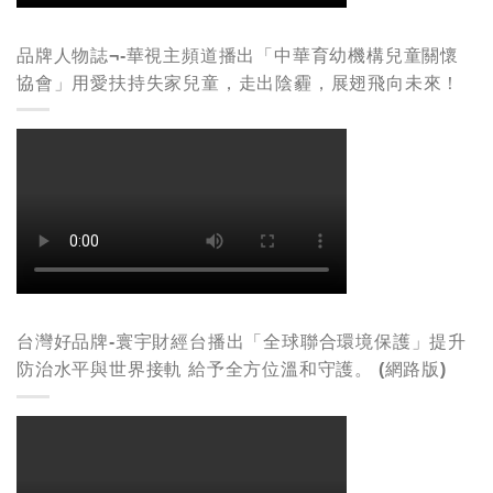
品牌人物誌¬-華視主頻道播出「中華育幼機構兒童關懷
協會」用愛扶持失家兒童，走出陰霾，展翅飛向未來！
台灣好品牌-寰宇財經台播出「全球聯合環境保護」提升
防治水平與世界接軌 給予全方位溫和守護。 (網路版)