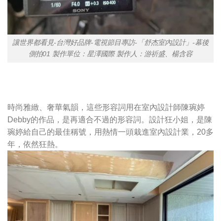
讓世界都看見-台灣好品牌-電視節目專訪-「舒杰室內設計」-幕後
側拍01 製作單位：星澤國際 製作人：游祈盛、楊含容
時尚雅緻、奢華氣韻，這些形容詞用在室內設計師陳琬婷
Debby的作品，是再適合不過的形容詞。設計狂小姐，是陳
琬婷給自己的最佳稱號，用熱情一頭栽進室內設計業，20多
年，依然狂熱。