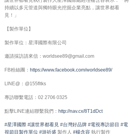
讓世界都看見執行製作人星澤國際總經理楊含容表示：「將
持續以多元管道與獨特眼光挖掘企業亮點，讓世界都看
見！」
【製作單位】
製作單位：星澤國際有限公司
邀請採訪請來信：
worldsee89@gmail.com
FB粉絲團：
https://www.facebook.com/worldsee89/
LINE@：@155fltks
專訪聯繫電話：02 2706 0325
點擊LINE連結聯繫我們：
http://nav.cx/8T1dDct
#星澤國際
#讓世界都看見
#台灣好品牌
#電視專訪節目
#電
視節目製作單位
#游祈盛
製作人
#楊含容
執行製作