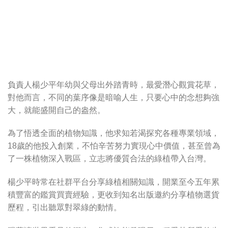
負責人楊少平年幼與父母出外踏青時，最愛潛心觀賞花草，
對他而言，不同的葉序像是暗喻人生，只要心中的念想夠強
大，就能盛開自己的盎然。
為了悟透全面的植物知識，他求知若渴探究各種專業領域，
18歲的他投入創業，不怕辛苦努力實現心中價值，甚至曾為
了一株植物深入戰區，立志將優質合法的綠植帶入台灣。
楊少平時常在社群平台分享綠植相關知識，開業至今五年累
積豐富的鑑賞買賣經驗，更收到知名出版邀約分享植物選貨
歷程，引出聽眾對翠綠的動情。