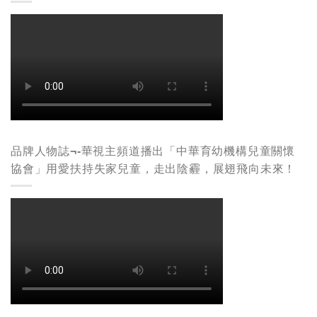
品牌人物誌¬-華視主頻道播出「中華育幼機構兒童關懷
協會」用愛扶持失家兒童，走出陰霾，展翅飛向未來！