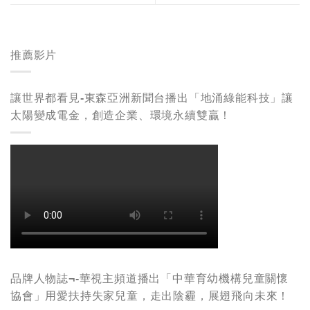
推薦影片
讓世界都看見-東森亞洲新聞台播出「地涌綠能科技」讓
太陽變成電金，創造企業、環境永續雙贏！
品牌人物誌¬-華視主頻道播出「中華育幼機構兒童關懷
協會」用愛扶持失家兒童，走出陰霾，展翅飛向未來！