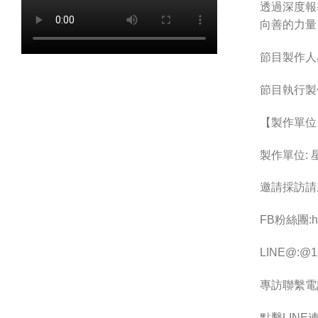
透過深度報
向善的力量
節目製作人
節目執行製
【製作單位
製作單位:
邀請採訪請
FB粉絲團:htt
LINE@:@15
專訪聯繫電話 :
點擊LINE連結