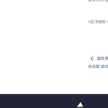
#星澤國際 
讓世界
拍花絮-節