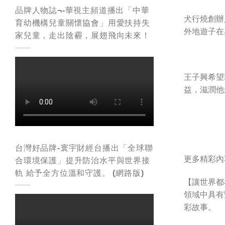
品牌人物誌¬-華視主頻道播出「中華
犬行燒創辦
育幼機構兒童關懷協會」用愛扶持失
外地遊子在
家兒童，走出陰霾，展翅飛向未來！
王子興希望
益，滋潤他
台灣好品牌-寰宇財經台播出「全球聯
更多精彩內容，
合環境保護」提升防治水平與世界接
軌 給予全方位溫和守護。 (網路版)
【讓世界都
領域中具有
彩故事。