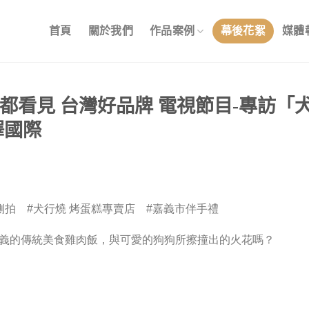
首頁
關於我們
作品案例
幕後花絮
媒體
都看見 台灣好品牌 電視節目-專訪「
澤國際
側拍 #犬行燒 烤蛋糕專賣店 #嘉義市伴手禮
義的傳統美食雞肉飯，與可愛的狗狗所擦撞出的火花嗎？