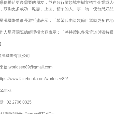
導傳播給更多需要的朋友，並在各行業領域中樹立標竿企業或人
，鼓勵更多成功、勵志、正面、精采的人、事、物，使台灣好品
星澤國際董事長游祈盛表示：「希望藉由這次節目幫助更多在地
作人星澤國際總經理楊含容表示：「將持續以多元管道與獨特眼
】
 星澤國際有限公司
來信:
worldsee89@gmail.com
ps://www.facebook.com/worldsee89/
5fltks
 02 2706 0325
聯繫我http://nav.cx/8T1dDct