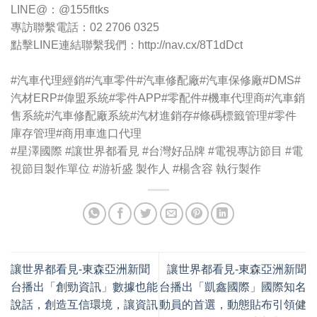
LINE@：@155fltks
專訪聯繫電話：02 2706 0325
點擊LINE連結聯繫我們：http://nav.cx/8T1dDct
#汽車代理經銷
#汽車零件#汽車修配廠#汽車保修廠#DMS#
汽材ERP#偉盟系統#零件APP#零配件#機車代理商#汽車銷
售系統#汽車修配廠系統#汽材進銷存#條碼標籤管理#零件
庫存管理#商用車進口代理
#星澤國際
#讓世界都看見
#台灣好品牌
#電視專訪節目
#電
視節目製作單位
#游祈盛
製作人
#楊含容
執行製作
讓世界都看見-東森亞洲新聞
讓世界都看見-東森亞洲新聞
台播出「創勁資訊」數據也能
台播出「凱鑫國際」國際知名
說話，創造互信環境，讓資訊
動員的首選，動態貼布引領健