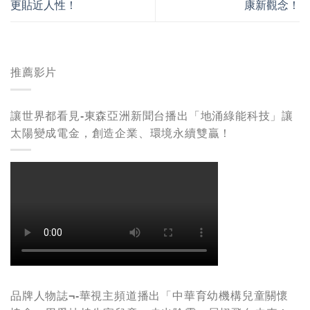
更貼近人性！
康新觀念！
推薦影片
讓世界都看見-東森亞洲新聞台播出「地涌綠能科技」讓
太陽變成電金，創造企業、環境永續雙贏！
品牌人物誌¬-華視主頻道播出「中華育幼機構兒童關懷