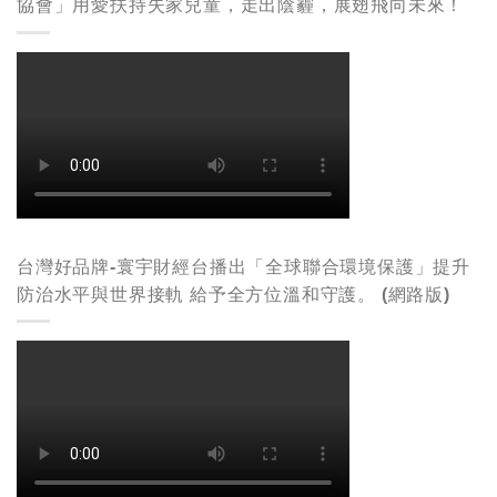
協會」用愛扶持失家兒童，走出陰霾，展翅飛向未來！
台灣好品牌-寰宇財經台播出「全球聯合環境保護」提升
防治水平與世界接軌 給予全方位溫和守護。 (網路版)