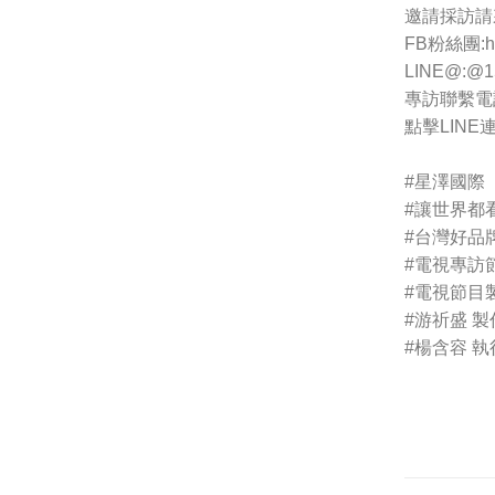
邀請採訪請
FB粉絲團:htt
LINE@:@15
專訪聯繫電話 :
點擊LINE連結
#星澤國際
#讓世界都
#台灣好品
#電視專訪
#電視節目
#游祈盛
製
#楊含容
執