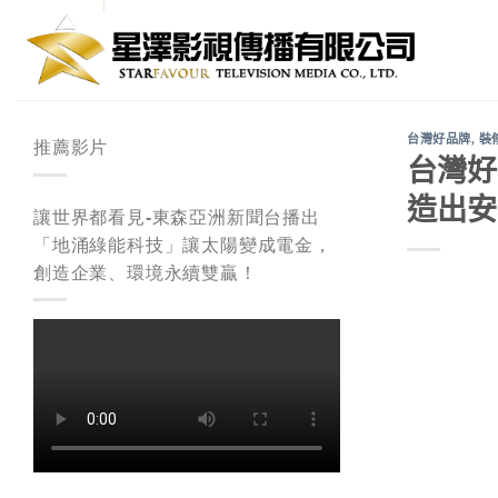
Skip
to
content
台灣好品牌
,
裝
推薦影片
台灣好
造出安
讓世界都看見-東森亞洲新聞台播出
「地涌綠能科技」讓太陽變成電金，
創造企業、環境永續雙贏！