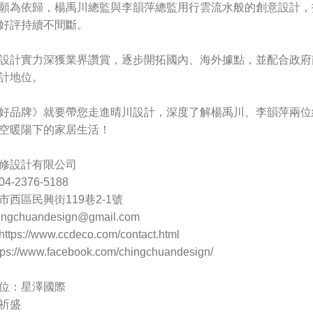
願為依歸，楊禹川總監與李韻萍總監用行雲流水般的創意設計，
好評持續不間斷。
設計實力深獲業界讚賞，逐步開拓國內、海外據點，並配合政府
計地位。
好品牌》就要帶您走進晴川設計，深度了解楊禹川、李韻萍兩位
空暖陽下的家居生活！
修設計有限公司
-2376-5188
西區民興街119巷2-1號
ingchuandesign@gmail.com
s://www.ccdeco.com/contact.html
://www.facebook.com/chingchuandesign/
位：星澤國際
祈盛