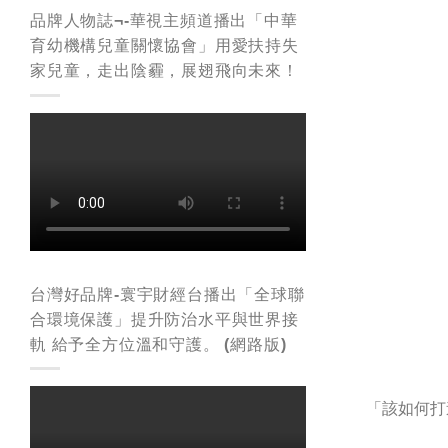
品牌人物誌¬-華視主頻道播出「中華
育幼機構兒童關懷協會」用愛扶持失
家兒童，走出陰霾，展翅飛向未來！
台灣好品牌-寰宇財經台播出「全球聯
合環境保護」提升防治水平與世界接
軌 給予全方位溫和守護。 (網路版)
「該如何打