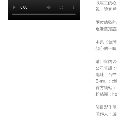
以屋主的心
視，讓客戶
兩位總監的
逐漸奠定設
本集《台灣
傾心的—晴
晴川室內裝
公司電話：04
地址：台中市
E-mail：
ch
官方網站：http
粉絲團：https
節目製作單
製作人：游