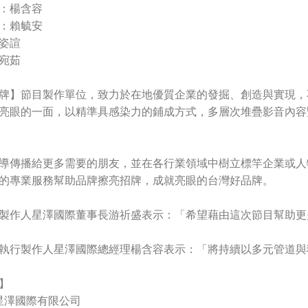
：楊含容
：賴毓安
姿諠
宛茹
牌】節目製作單位，致力於在地優質企業的發掘、創造與實現，
亮眼的一面，以精準具感染力的鋪成方式，多層次堆疊影音內容
導傳播給更多需要的朋友，並在各行業領域中樹立標竿企業或人
的專業服務幫助品牌擦亮招牌，成就亮眼的台灣好品牌。
製作人星澤國際董事長游祈盛表示：「希望藉由這次節目幫助更
執行製作人星澤國際總經理楊含容表示：「將持續以多元管道與
】
 星澤國際有限公司