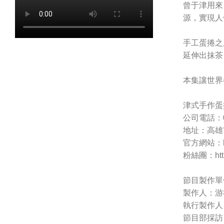
曾于津用來
源，實現人
手工蛋捲之
延伸出抹茶
本集讓世界
津式手作蛋
公司電話：09
地址：高雄
官方網站：http
粉絲團：https
節目製作單
製作人：游
執行製作人
節目部採訪