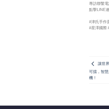
專訪聯繫電話：
點擊LINE連結
#津氏手作
#星澤國際
讓世界
可擋，智慧
機！