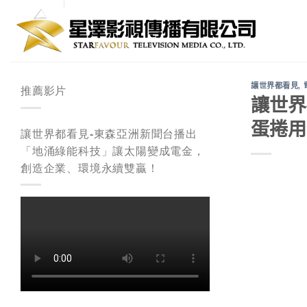
Skip
to
content
讓世界都看見
,
推薦影片
讓世界
蛋捲用
讓世界都看見-東森亞洲新聞台播出
「地涌綠能科技」讓太陽變成電金，
創造企業、環境永續雙贏！