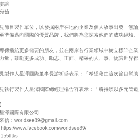
姿諠
宛茹
見節目製作單位，以發掘兩岸在地的企業及個人故事出發，無論
至準備邁向國際的優質品牌，我們將為您探索他們的成功經驗、
導傳播給更多需要的朋友，並在兩岸各行業領域中樹立標竿企業
力量，鼓勵更多成功、勵志、正面、精采的人、事、物讓世界都
見製作人星澤國際董事長游祈盛表示：「希望藉由這次節目幫助
見執行製作人星澤國際總經理楊含容表示：「將持續以多元管道
】
星澤國際有限公司
來信：
worldsee89@gmail.com
ps://www.facebook.com/worldsee89/
55fltks