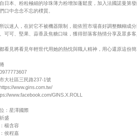
自日本、粉粒極細的珍珠薄力粉增加蓬鬆度，加入法國諾曼第發
們口中念念不忘的樸質。
所以迷人，在於它不被機器限制，能依照市場喜好調整麵糊成分
、可可、堅果、蒜香及焦糖口味，獲得部落客熱情分享及眾多客
都看見將看見年輕世代用她的熱忱與職人精神，用心還原這份簡
捲
77773607
市大社區三民路237-1號
s://www.gins.com.tw/
://www.facebook.com/GINS.X.ROLL
位：星澤國際
祈盛
：楊含容
：侯程嘉