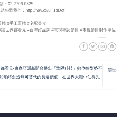
02 2706 0325
聯繫我們：http://nav.cx/8T1dDct
蛋捲
#手工蛋捲
#宅配美食
#讓世界都看見
#台灣好品牌
#電視專訪節目
#電視節目製作單位
都看見-東森亞洲新聞台播出「摯陞科技」數位轉型勢不
讓世
船舶將創造無可替代的長遠價值，在世界大潮中佔得先