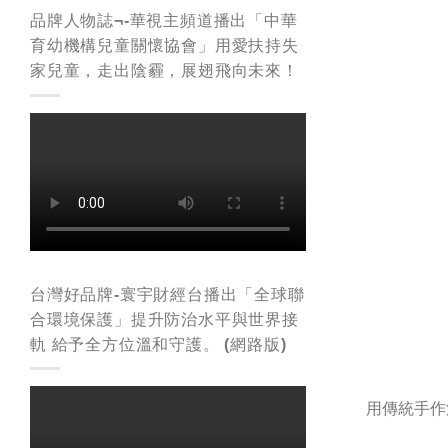
品牌人物誌¬-華視主頻道播出「中華
育幼機構兒童關懷協會」用愛扶持失
家兒童，走出陰霾，展翅飛向未來！
台灣好品牌-寰宇財經台播出「全球聯
合環境保護」提升防治水平與世界接
軌 給予全方位溫和守護。 (網路版)
用傳統手作