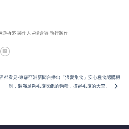
#游祈盛
製作人
#楊含容
執行製作
界都看見-東森亞洲新聞台播出「浪愛集食」安心糧食認購機
制，裝滿足夠毛孩吃飽的狗糧，撐起毛孩的天空。