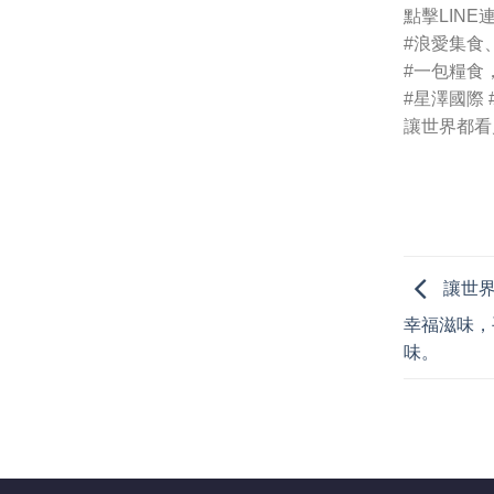
點擊LINE連結
#浪愛集食
#一包糧食
#星澤國際
讓世界都看
讓世界
幸福滋味，
味。