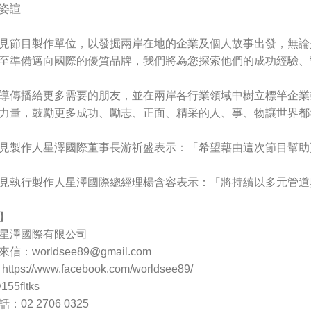
姿諠
見節目製作單位，以發掘兩岸在地的企業及個人故事出發，無論
至準備邁向國際的優質品牌，我們將為您探索他們的成功經驗、
導傳播給更多需要的朋友，並在兩岸各行業領域中樹立標竿企業
力量，鼓勵更多成功、勵志、正面、精采的人、事、物讓世界都
見製作人星澤國際董事長游祈盛表示：「希望藉由這次節目幫助
見執行製作人星澤國際總經理楊含容表示：「將持續以多元管道
】
星澤國際有限公司
來信：
worldsee89@gmail.com
ps://www.facebook.com/worldsee89/
55fltks
02 2706 0325