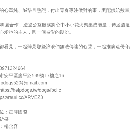
的心單純、誠摯且熱烈，付出青春專注做對的事，調配供給數量
間狗園合作，透過公益服務將心中小小花火聚集成能量，傳遞溫
心愛牠的主人，圓一個被愛的期盼。
都看見，一起聽見那些浪浪們無法傳達的心聲，一起推廣這份守
71324664
市安平區慶平路539號17樓之16
lpdogs520@gmail.com
://helpdogs.tw/dogs/fbclic
://reurl.cc/ARVEZ3
位：星澤國際
祈盛
：楊含容