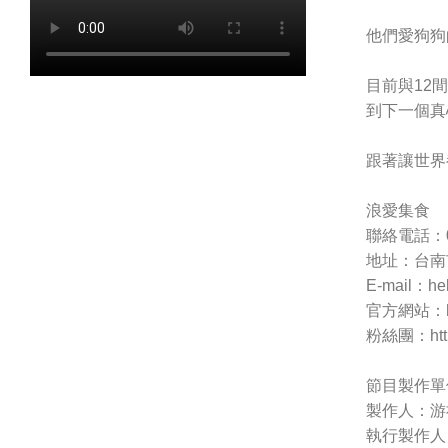
他們愛狗狗
目前與12
到下一個真
跟著讓世界
浪愛集食
聯絡電話：09
地址：台南
E-mail：
he
官方網站：https
粉絲團：https
節目製作單
製作人：游
執行製作人