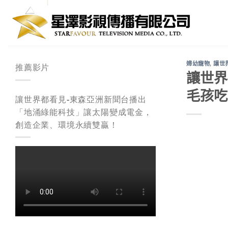
Skip
to
content
婦幼寵物
,
讓世
推薦影片
讓世界
毛孩吃
讓世界都看見-東森亞洲新聞台播出
「地涌綠能科技」讓太陽變成電金，
創造企業、環境永續雙贏！