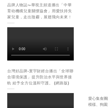
品牌人物誌¬-華視主頻道播出「中華
育幼機構兒童關懷協會」用愛扶持失
家兒童，走出陰霾，展翅飛向未來！
台灣好品牌-寰宇財經台播出「全球聯
合環境保護」提升防治水平與世界接
軌 給予全方位溫和守護。 (網路版)
愛心集食團
模樣、狗園