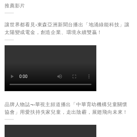
推薦影片
讓世界都看見-東森亞洲新聞台播出「地涌綠能科技」讓
太陽變成電金，創造企業、環境永續雙贏！
品牌人物誌¬-華視主頻道播出「中華育幼機構兒童關懷
協會」用愛扶持失家兒童，走出陰霾，展翅飛向未來！