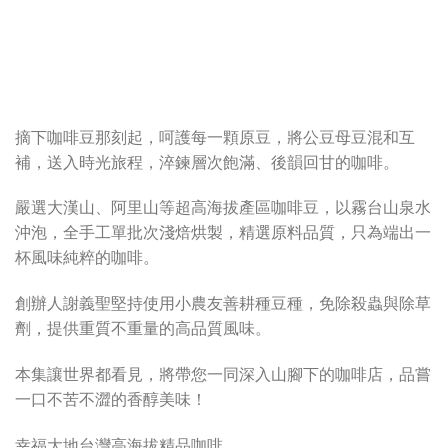
摘下咖啡豆那刻起，呵護每一顆原豆，將公豆母豆混和互
補，送入時光旅程，淬鍊層次飽滿、後韻回甘的咖啡。
嚴選大漢山、阿里山等超高海拔產區咖啡豆，以霧台山泉水
沖泡，全手工單批次淺焙烘製，精選原料品質，只為端出一
杯風味純粹的咖啡。
創辦人謝義聖堅持使用小農友善耕種豆種，免除殺蟲與除草
劑，提供重質不重量的高品質風味。
本集讓世界都看見，將帶您一同深入山腳下的咖啡店，品嘗
一口不苦不澀的香醇美味！
幸福大地台灣高海拔精品咖啡