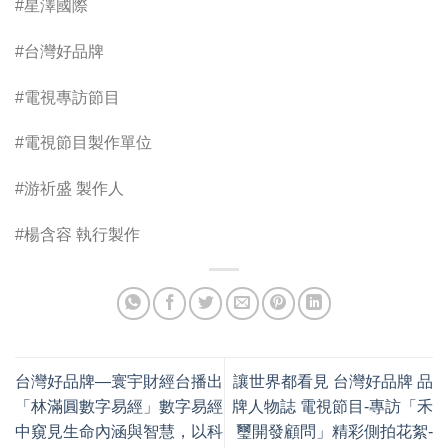
#星澤國際
#台灣好品牌
#電視專訪節目
#電視節目製作單位
#游祈盛 製作人
#楊含容 執行製作
台灣好品牌—寰宇財經台播出
讓世界都看見 台灣好品牌 品
「林滿圓數字易經」數字易經
牌人物誌 電視節目-專訪「禾
中窺見生命內涵與智慧，以科
璽開發顧問」精彩側拍花絮-