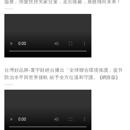
協會」用愛扶持失家兒童，走出陰霾，展翅飛向未來！
台灣好品牌-寰宇財經台播出「全球聯合環境保護」提升
防治水平與世界接軌 給予全方位溫和守護。 (網路版)