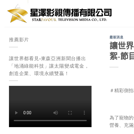
Skip
to
content
最新消息
推薦影片
讓世界
絮-節
讓世界都看見-東森亞洲新聞台播出
「地涌綠能科技」讓太陽變成電金，
創造企業、環境永續雙贏！
＃精彩側拍
為了寵物的
營養、充滿