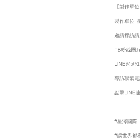
【製作單位
製作單位:
邀請採訪請
FB粉絲團:htt
LINE@:@15
專訪聯繫電話 :
點擊LINE連結
#星澤國際
#讓世界都