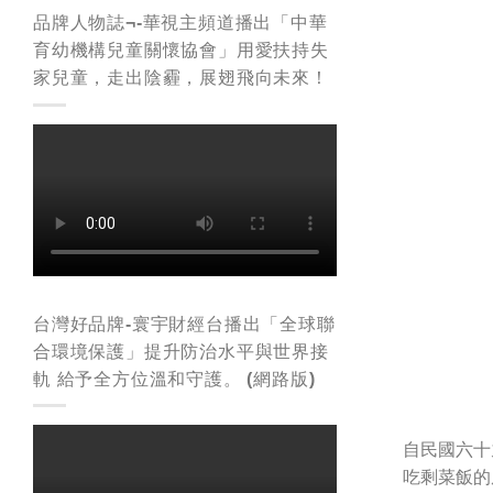
品牌人物誌¬-華視主頻道播出「中華
育幼機構兒童關懷協會」用愛扶持失
家兒童，走出陰霾，展翅飛向未來！
台灣好品牌-寰宇財經台播出「全球聯
合環境保護」提升防治水平與世界接
軌 給予全方位溫和守護。 (網路版)
自民國六十
吃剩菜飯的