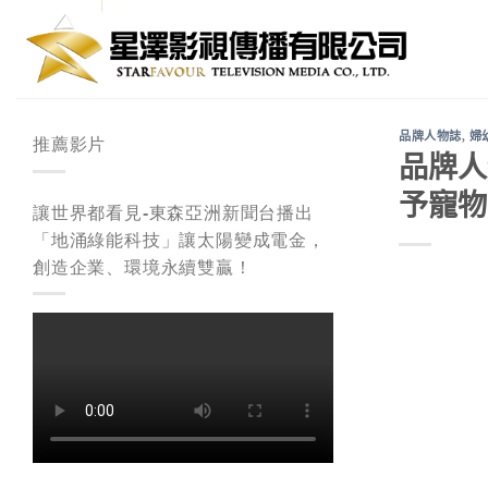
Skip
to
content
品牌人物誌
,
婦
推薦影片
品牌人
予寵物
讓世界都看見-東森亞洲新聞台播出
「地涌綠能科技」讓太陽變成電金，
創造企業、環境永續雙贏！