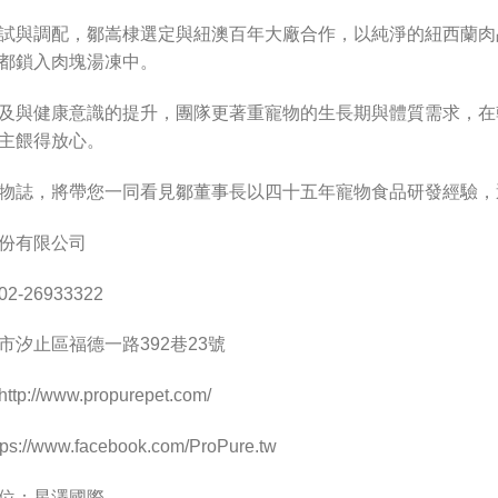
試與調配，鄒嵩棣選定與紐澳百年大廠合作，以純淨的紐西蘭肉
都鎖入肉塊湯凍中。
及與健康意識的提升，團隊更著重寵物的生長期與體質需求，在
主餵得放心。
物誌，將帶您一同看見鄒董事長以四十五年寵物食品研發經驗，
份有限公司
-26933322
市汐止區福德一路392巷23號
://www.propurepet.com/
://www.facebook.com/ProPure.tw
位：星澤國際