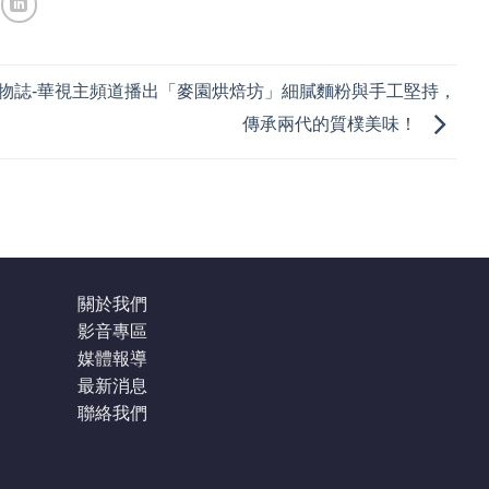
物誌-華視主頻道播出「麥園烘焙坊」細膩麵粉與手工堅持，
傳承兩代的質樸美味！
關於我們
影音專區
媒體報導
最新消息
聯絡我們