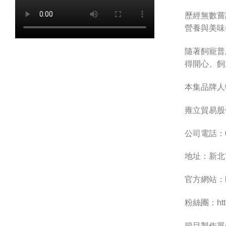
歷經無數嘗
營養與美味
隨著飼寵普
得開心、飼
本集品牌人
雍立貿易股
公司電話：02
地址：新北
官方網站：http
粉絲團：https
節目製作單