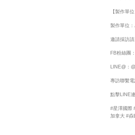
【製作單位
製作單位：
邀請採訪請
FB粉絲團：htt
LINE@：@1
專訪聯繫電話：
點擊LIN
#星澤國際 
加拿大 #猋