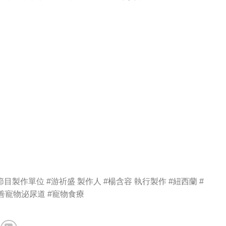
目製作單位 #游祈盛 製作人 #楊含容 執行製作 #紐西蘭 #
改善寵物泌尿道 #寵物食療