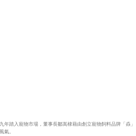
九年踏入寵物市場，董事長鄒嵩棣藉由創立寵物飼料品牌「猋」
風氣。