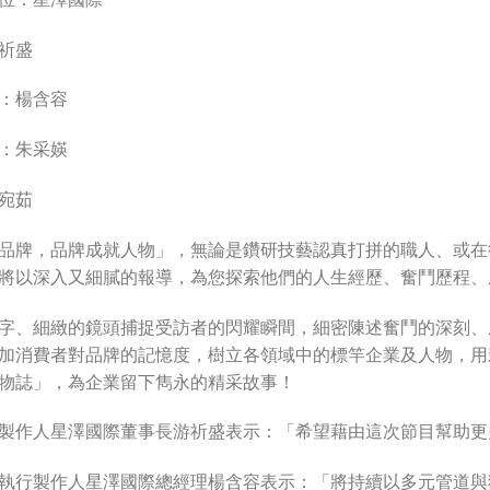
祈盛
：楊含容
：朱采媖
宛茹
品牌，品牌成就人物」，無論是鑽研技藝認真打拼的職人、或在
將以深入又細膩的報導，為您探索他們的人生經歷、奮鬥歷程、
字、細緻的鏡頭捕捉受訪者的閃耀瞬間，細密陳述奮鬥的深刻、
加消費者對品牌的記憶度，樹立各領域中的標竿企業及人物，用
物誌」，為企業留下雋永的精采故事！
製作人星澤國際董事長游祈盛表示：「希望藉由這次節目幫助更
執行製作人星澤國際總經理楊含容表示：「將持續以多元管道與