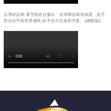
台灣好品牌-寰宇財經台播出「全球聯合環境保護」提升
防治水平與世界接軌 給予全方位溫和守護。 (網路版)