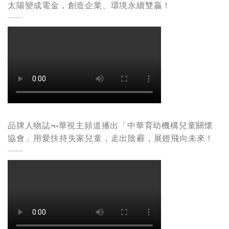
太陽變成電金，創造企業、環境永續雙贏！
品牌人物誌¬-華視主頻道播出「中華育幼機構兒童關懷
協會」用愛扶持失家兒童，走出陰霾，展翅飛向未來！