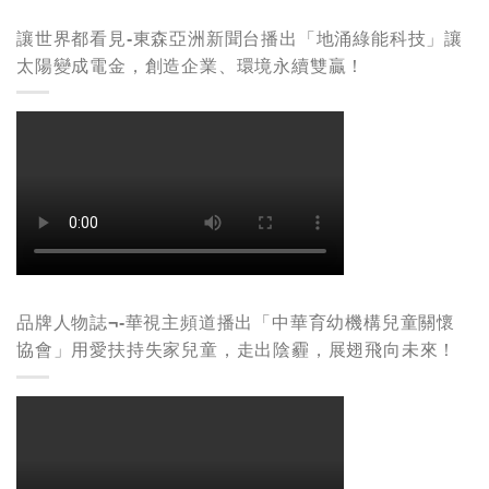
讓世界都看見-東森亞洲新聞台播出「地涌綠能科技」讓
太陽變成電金，創造企業、環境永續雙贏！
品牌人物誌¬-華視主頻道播出「中華育幼機構兒童關懷
協會」用愛扶持失家兒童，走出陰霾，展翅飛向未來！