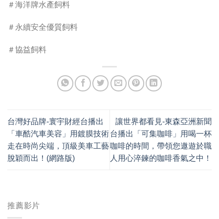
＃海洋牌水產飼料
＃永續安全優質飼料
＃協益飼料
台灣好品牌-寰宇財經台播出
讓世界都看見-東森亞洲新聞
「車酷汽車美容」用鍍膜技術
台播出「可集咖啡」用喝一杯
走在時尚尖端，頂級美車工藝
咖啡的時間，帶領您遨遊於職
脫穎而出！(網路版)
人用心淬鍊的咖啡香氣之中！
推薦影片