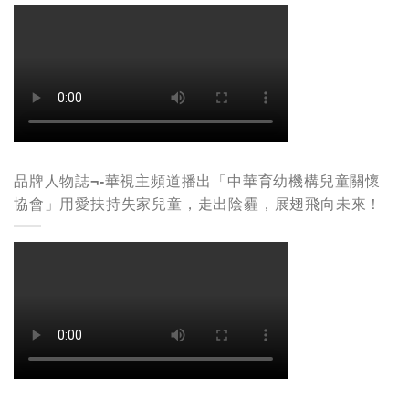
品牌人物誌¬-華視主頻道播出「中華育幼機構兒童關懷
協會」用愛扶持失家兒童，走出陰霾，展翅飛向未來！