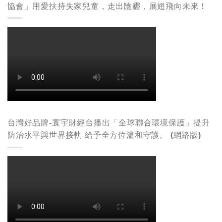
協會」用愛扶持失家兒童，走出陰霾，展翅飛向未來！
台灣好品牌-寰宇財經台播出「全球聯合環境保護」提升
防治水平與世界接軌 給予全方位溫和守護。 (網路版)