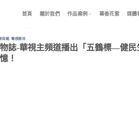
首頁
關於我們
作品案例
幕後花絮
媒體
療保健
,
電視節目
物誌-華視主頻道播出「五鶴標—健民
憶！