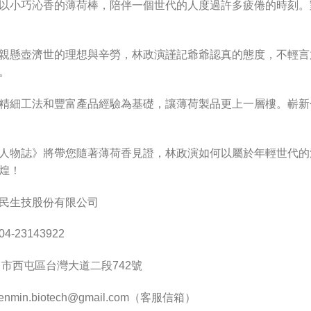
以小巧沁香的薄荷棒，陪伴一個世代的人度過許多疲倦的時刻。
親懸壺濟世的理想與辛勞，林政演謹記爺爺認真的態度，不輕言
。
精細工法和豐富產品經驗為基礎，讓薄荷製品更上一層樓。嶄新
人物誌》將帶您隨著薄荷香見證，林政演如何以屬於年輕世代的
煌！
民生技股份有限公司
-23143922
中市西屯區台灣大道二段742號
enmin.biotech@gmail.com
（客服信箱）