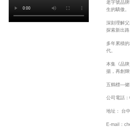
老字號品牌
生的驕傲。
深刻理解父
探索新出路
多年累積的
代。
本集《品牌
揚，再創輝
五鶴標—健
公司電話：04
地址： 台
E-mail：
ch