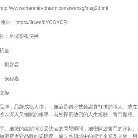
://www.chenmin-pharm.com.tw/msg/msg2.html
結：https://lin.ee/bYCGXCR
位：星澤影視傳播
祈盛
：楊含容
：侯程嘉
文隆
品牌，品牌成就人物」，無論是鑽研技藝認真打拼的職人、或在
將以深入又細膩的報導，為您探索他們的人生經歷、奮鬥歷程、
字、細緻的鏡頭捕捉受訪者的閃耀瞬間，細密陳述奮鬥的深刻、
加消費者對品牌的記憶度，樹立各領域中的標竿企業及人物，用