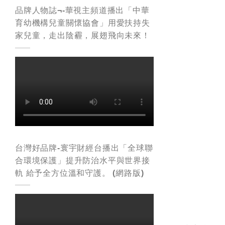
品牌人物誌¬-華視主頻道播出「中華
育幼機構兒童關懷協會」用愛扶持失
家兒童，走出陰霾，展翅飛向未來！
台灣好品牌-寰宇財經台播出「全球聯
合環境保護」提升防治水平與世界接
軌 給予全方位溫和守護。 (網路版)