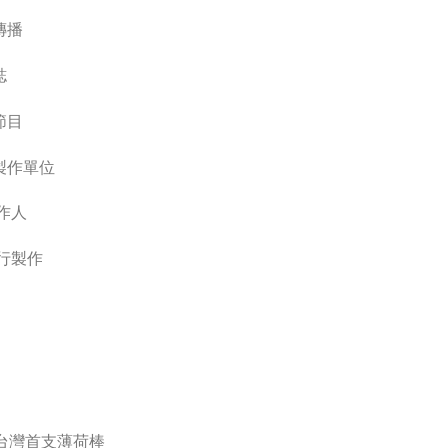
傳播
誌
節目
製作單位
作人
執行製作
年台灣首支薄荷棒