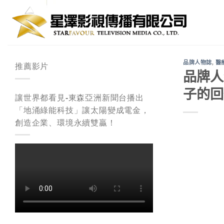
Skip
to
content
品牌人物誌
,
醫
推薦影片
品牌人
子的回
讓世界都看見-東森亞洲新聞台播出
「地涌綠能科技」讓太陽變成電金，
創造企業、環境永續雙贏！