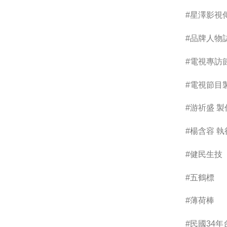
#星澤影視
#品牌人物
#電視專訪
#電視節目
#游祈盛 製
#楊含容 
#健民生技
#五鶴標
#薄荷棒
#民國34