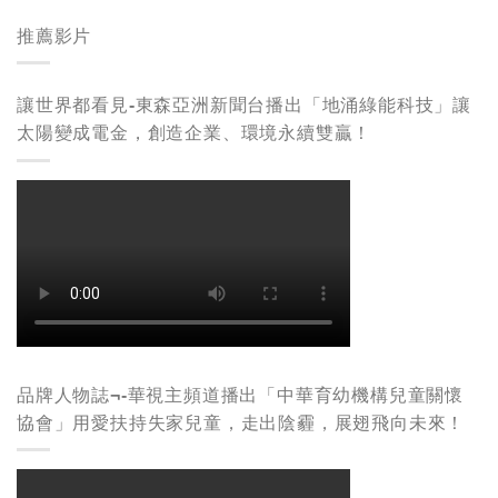
推薦影片
讓世界都看見-東森亞洲新聞台播出「地涌綠能科技」讓
太陽變成電金，創造企業、環境永續雙贏！
品牌人物誌¬-華視主頻道播出「中華育幼機構兒童關懷
協會」用愛扶持失家兒童，走出陰霾，展翅飛向未來！