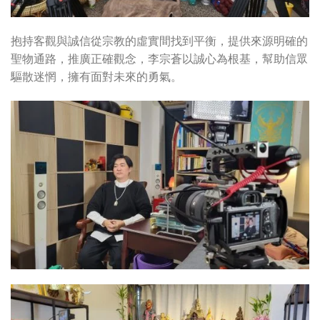
抱持客觀與誠信從宗教的虛實間找到平衡，提供來源明確的
聖物通路，推廣正確觀念，李宗蒼以誠心為根基，幫助信眾
驅散迷惘，擁有面對未來的勇氣。