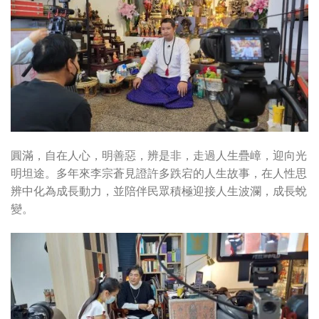
圓滿，自在人心，明善惡，辨是非，走過人生疊嶂，迎向光
明坦途。多年來李宗蒼見證許多跌宕的人生故事，在人性思
辨中化為成長動力，並陪伴民眾積極迎接人生波瀾，成長蛻
變。