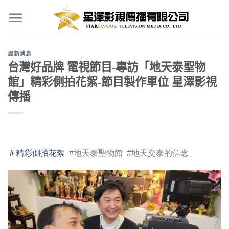
Skip
to
content
最新消息
台灣好品牌 電視節目-專訪「地天泰聖物
館」精彩側拍花絮-節目製作單位 星澤影視
傳播
＃精彩側拍花絮
#地天泰聖物館 #地天交泰的信念