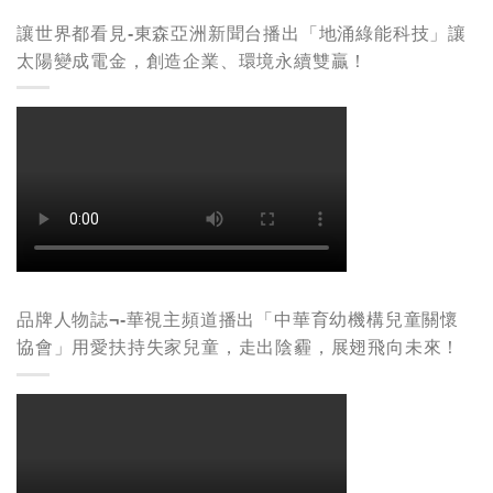
讓世界都看見-東森亞洲新聞台播出「地涌綠能科技」讓
太陽變成電金，創造企業、環境永續雙贏！
品牌人物誌¬-華視主頻道播出「中華育幼機構兒童關懷
協會」用愛扶持失家兒童，走出陰霾，展翅飛向未來！