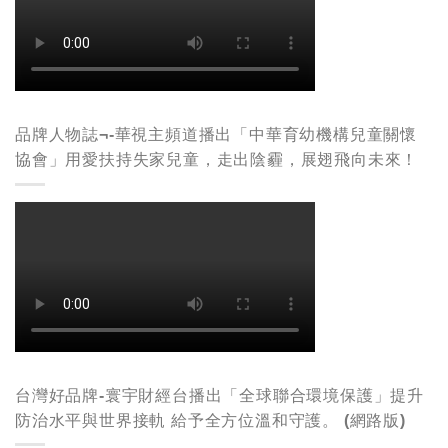
品牌人物誌¬-華視主頻道播出「中華育幼機構兒童關懷
協會」用愛扶持失家兒童，走出陰霾，展翅飛向未來！
台灣好品牌-寰宇財經台播出「全球聯合環境保護」提升
防治水平與世界接軌 給予全方位溫和守護。 (網路版)