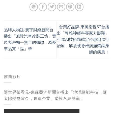
台灣好品牌-東風衛視37台播
品牌人物誌-寰宇財經新聞台
出「脊椎神經科專家方鵬翔」
播出「旭陞汽車改裝工坊」實
引進AI技術精確定位患部進行
現客戶獨一無二的構想，為愛
治療，解放被脊椎病痛禁錮身
車品質「陞」華！
軀的病患！
推薦影片
讓世界都看見-東森亞洲新聞台播出「地涌綠能科技」讓
太陽變成電金，創造企業、環境永續雙贏！