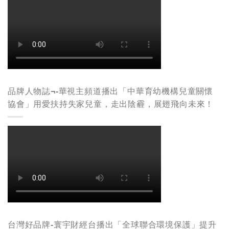
品牌人物誌¬-華視主頻道播出「中華育幼機構兒童關懷
協會」用愛扶持失家兒童，走出陰霾，展翅飛向未來！
台灣好品牌-寰宇財經台播出「全球聯合環境保護」提升