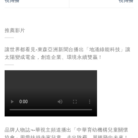
視傳播
視傳播
推薦影片
讓世界都看見-東森亞洲新聞台播出「地涌綠能科技」讓
太陽變成電金，創造企業、環境永續雙贏！
品牌人物誌¬-華視主頻道播出「中華育幼機構兒童關懷
協會」用愛扶持失家兒童，走出陰霾，展翅飛向未來！