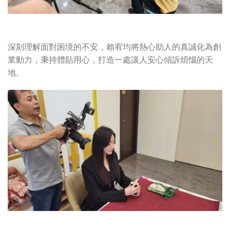
深刻理解面對困境的不安，賴宥均將熱心助人的真誠化為創
業動力，秉持體貼用心，打造一處讓人安心傾訴煩惱的天
地。