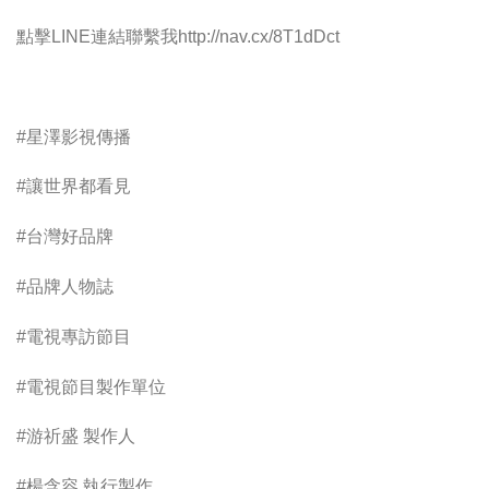
點擊LINE連結聯繫我http://nav.cx/8T1dDct
#星澤影視傳播
#讓世界都看見
#台灣好品牌
#品牌人物誌
#電視專訪節目
#電視節目製作單位
#游祈盛 製作人
#楊含容 執行製作