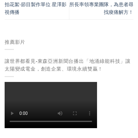
拍花絮-節目製作單位 星澤影
所長率領專業團隊，為患者尋
視傳播
找痠痛解方！
推薦影片
讓世界都看見-東森亞洲新聞台播出「地涌綠能科技」讓
太陽變成電金，創造企業、環境永續雙贏！