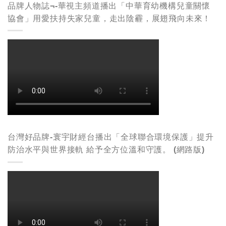
品牌人物誌¬-華視主頻道播出「中華育幼機構兒童關懷
協會」用愛扶持失家兒童，走出陰霾，展翅飛向未來！
台灣好品牌-寰宇財經台播出「全球聯合環境保護」提升
防治水平與世界接軌 給予全方位溫和守護。 (網路版)