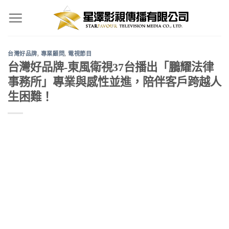
Skip
to
content
台灣好品牌
,
專業顧問
,
電視節目
台灣好品牌-東風衛視37台播出「鵬耀法律
事務所」專業與感性並進，陪伴客戶跨越人
生困難！