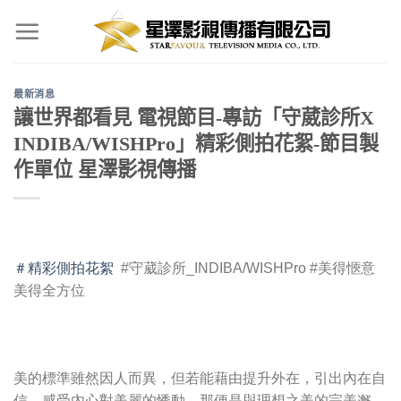
Skip
to
content
最新消息
讓世界都看見 電視節目-專訪「守葳診所X
INDIBA/WISHPro」精彩側拍花絮-節目製
作單位 星澤影視傳播
＃精彩側拍花絮
#守葳診所­_INDIBA/WISHPro #美得愜意
美得全方位
美的標準雖然因人而異，但若能藉由提升外在，引出內在自
信，感受內心對美麗的悸動，那便是與理想之美的完美邂