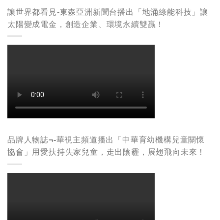
讓世界都看見-東森亞洲新聞台播出「地涌綠能科技」讓
太陽變成電金，創造企業、環境永續雙贏！
品牌人物誌¬-華視主頻道播出「中華育幼機構兒童關懷
協會」用愛扶持失家兒童，走出陰霾，展翅飛向未來！