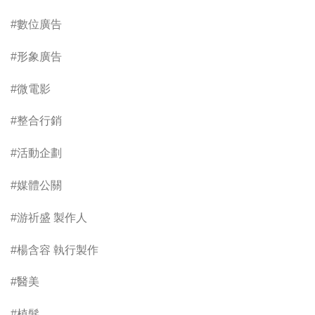
#數位廣告
#形象廣告
#微電影
#整合行銷
#活動企劃
#媒體公關
#游祈盛 製作人
#楊含容 執行製作
#醫美
#植髮