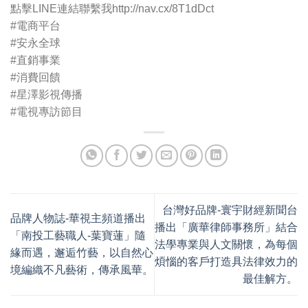
點擊LINE連結聯繫我http://nav.cx/8T1dDct
#電商平台
#安永全球
#直銷事業
#消費回饋
#星澤影視傳播
#電視專訪節目
台灣好品牌-寰宇財經新聞台
品牌人物誌-華視主頻道播出
播出「廣華律師事務所」結合
「南投工藝職人-葉寶蓮」隨
法學專業與人文關懷，為每個
緣而遇，邂逅竹藝，以自然心
煩惱的客戶打造具法律效力的
境編織不凡藝術，傳承風華。
最佳解方。