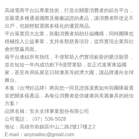
高雄電商平台以專業技術，打造出關愛消費者的綜合平台，
並嚴選多種通過國際及藥廠認證的產品，讓消費者即使足不
出戶，也能輕鬆選購多樣化的優質商品。
平台落實四大志業，鼓勵消費者捐助社福機構，同時團隊也
積極投入公益事業，支持各類慈善項目，從而實現企業與社
會的雙贏局面。
藉平台連結所有熱忱，不僅幫助人們實現嶄新的樂活願景，
並在短短一年內成功創下6億營業額，並正式進軍東協國
家，甚至布局拓展至日韓澳美等經濟大國，讓品牌邁向全球
舞台。
本集《台灣好品牌》將與您一同見證孫溪賓如何與團隊嚴選
並把關多樣產品，為每位消費者提供健康與美麗兼具的絕佳
方案！
品牌名稱：安永全球事業股份有限公司
公司電話：（07）536-5028
地址：高雄市前鎮區中山二路2號17樓之2
E-mail：
anymallec@gmail.com