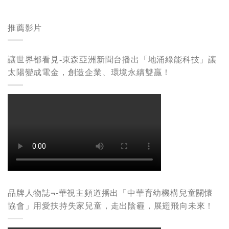
推薦影片
讓世界都看見-東森亞洲新聞台播出「地涌綠能科技」讓
太陽變成電金，創造企業、環境永續雙贏！
品牌人物誌¬-華視主頻道播出「中華育幼機構兒童關懷
協會」用愛扶持失家兒童，走出陰霾，展翅飛向未來！