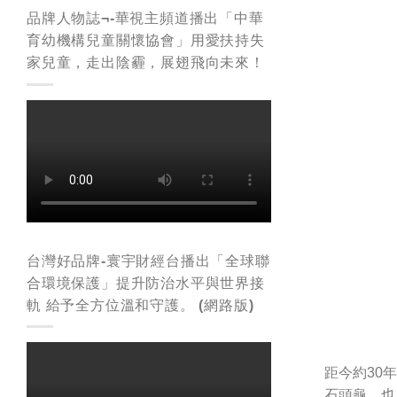
品牌人物誌¬-華視主頻道播出「中華
育幼機構兒童關懷協會」用愛扶持失
家兒童，走出陰霾，展翅飛向未來！
台灣好品牌-寰宇財經台播出「全球聯
合環境保護」提升防治水平與世界接
軌 給予全方位溫和守護。 (網路版)
距今約30
石頭龜，也