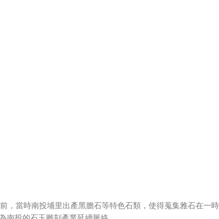
年前，當時南投埔里出產黑膽石等特色石類，使得蒐集雅石在一
為南投的石玉雕刻產業延續脈絡。