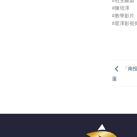
#石玉碾製
#陳培澤
#教學影片
#星澤影視
「南投
蓮