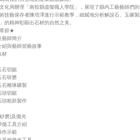
文化局辦理「南投縣虛擬職人學院」，展現了縣內工藝藝師們的
術技藝保存者陳培澤進行示範教學，細膩地分析解說石、玉碾製
」的精神彰顯出石材的自然之美。
章節★
頭及藝師簡介
藝介紹與藝師習藝故事
取材
型玉石切鋸
型玉石研磨
型玉石雕琢碾製
型石頭切鋸
型石頭粗胚製作
 (砂磨)及拋光
見砂拋工具介紹
拋操作示範
拋及其他拋光工具