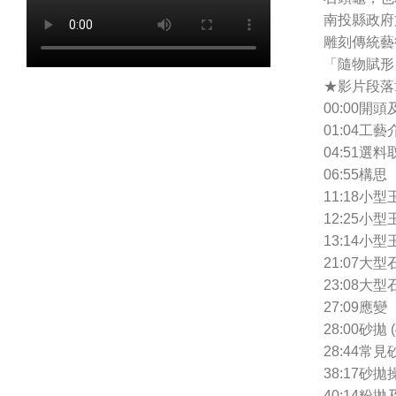
南投縣政府
雕刻傳統藝
「隨物賦形
★影片段落
00:00開
01:04工
04:51選料
06:55構思
11:18小
12:25小
13:14小
21:07大
23:08大
27:09應變
28:00砂拋
28:44常
38:17砂
40:14粉