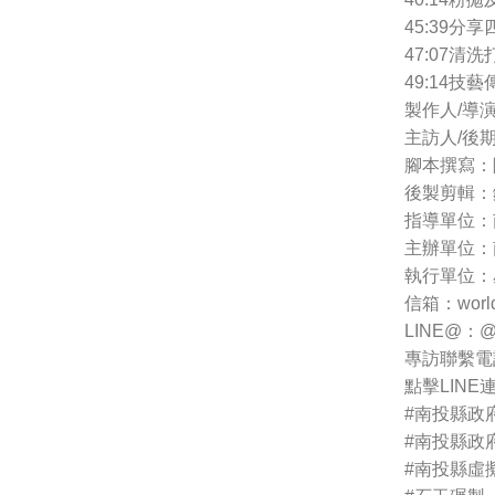
45:39分
47:07清洗
49:14技
製作人/導
主訪人/後
腳本撰寫：
後製剪輯：
指導單位：
主辦單位：
執行單位：
信箱：
wor
LINE@：@1
專訪聯繫電話 :
點擊LINE連結
#南投縣政
#南投縣政
#南投縣虛