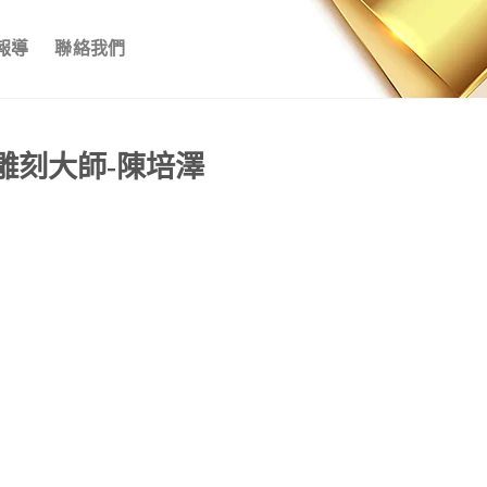
報導
聯絡我們
雕刻大師-陳培澤