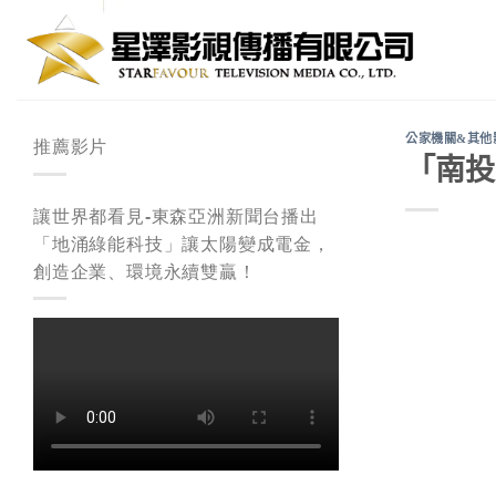
Skip
to
content
公家機關&其他
推薦影片
「南投
讓世界都看見-東森亞洲新聞台播出
「地涌綠能科技」讓太陽變成電金，
創造企業、環境永續雙贏！