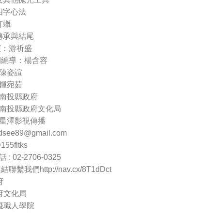
享四字心法
打蠟
藝傳承與結尾
演：游祈盛
期編導：楊含容
陳姿諠
鍾宛茹
南投縣政府
南投縣政府文化局
星澤影視傳播
ldsee89@gmail.com
55fltks
 02-2706-0325
聯繫我們http://nav.cx/8T1dDct
府
府文化局
擬職人學院