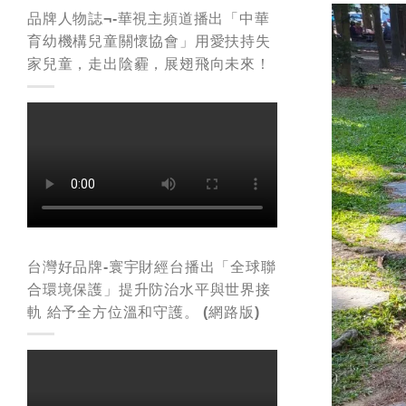
品牌人物誌¬-華視主頻道播出「中華
育幼機構兒童關懷協會」用愛扶持失
家兒童，走出陰霾，展翅飛向未來！
台灣好品牌-寰宇財經台播出「全球聯
合環境保護」提升防治水平與世界接
軌 給予全方位溫和守護。 (網路版)