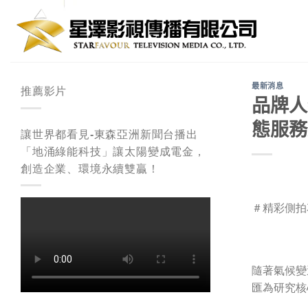
Skip
to
content
最新消息
推薦影片
品牌人
態服務
讓世界都看見-東森亞洲新聞台播出
「地涌綠能科技」讓太陽變成電金，
創造企業、環境永續雙贏！
＃精彩側拍
隨著氣候變
匯為研究核