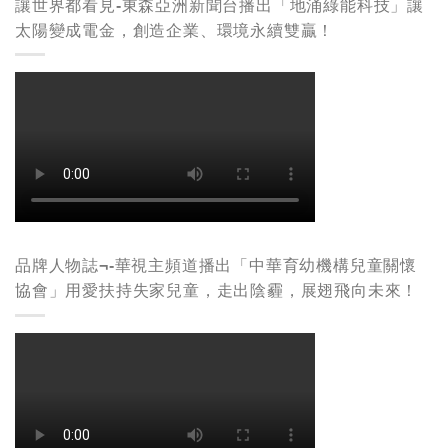
讓世界都看見-東森亞洲新聞台播出「地涌綠能科技」讓
太陽變成電金，創造企業、環境永續雙贏！
品牌人物誌¬-華視主頻道播出「中華育幼機構兒童關懷
協會」用愛扶持失家兒童，走出陰霾，展翅飛向未來！