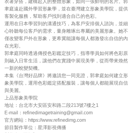
衣著穿搭，建構起人的整體形象，如同一張鮮明的名片。郭
聿庭遠赴國外學習形象學，並在臺灣建立形象美學院，提供
客製化服務，幫助客戶找到適合自己的色彩。
運用在日本學習到的溝通技巧，為客戶安排個人諮詢，並細
心聆聽每位客戶的需求，量身雕琢出專屬的美麗形象。她不
僅改變客戶外在形象，更希冀能讓每個人都激發出自信的內
在光彩。
郭聿庭同時透過傳授色彩鑑定技巧，指導學員如何將色彩原
則融入日常生活，讓他們在實踐中展現美學，從而帶來煥然
一新的蛻變契機。
本集《台灣好品牌》將邀請您一同見證，郭聿庭如何建立形
象美學院，運用色彩鑑定搭配服裝，讓每個人都能展現自信
與美麗。
上品形象美學院
地址：台北市大安區安和路二段213號7樓之1
E-mail：
refinedimagetraining@gmail.com
官方網站：https://www.refinedimg.com
節目製作單位：星澤影視傳播