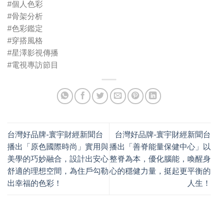
#個人色彩
#骨架分析
#色彩鑑定
#穿搭風格
#星澤影視傳播
#電視專訪節目
台灣好品牌-寰宇財經新聞台
台灣好品牌-寰宇財經新聞台
播出「原色國際時尚」實用與
播出「善脊能量保健中心」以
美學的巧妙融合，設計出安心
整脊為本，優化腦能，喚醒身
舒適的理想空間，為住戶勾勒
心的穩健力量，挺起更平衡的
出幸福的色彩！
人生！