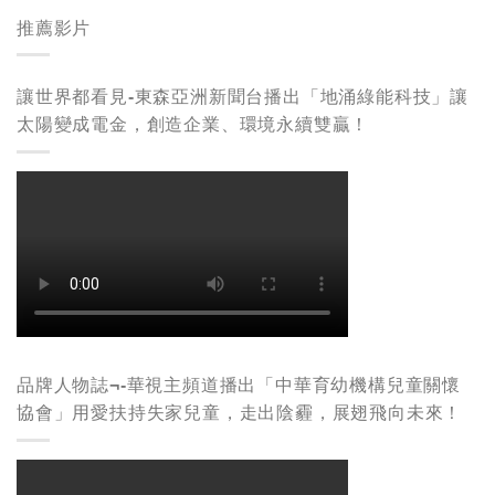
推薦影片
讓世界都看見-東森亞洲新聞台播出「地涌綠能科技」讓
太陽變成電金，創造企業、環境永續雙贏！
品牌人物誌¬-華視主頻道播出「中華育幼機構兒童關懷
協會」用愛扶持失家兒童，走出陰霾，展翅飛向未來！