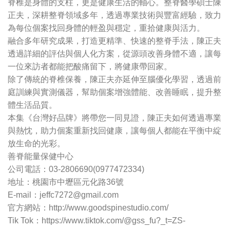
脊椎是身體的支柱，更是健康生活的軸心。整脊醫學碩士陳
正夫，深耕整脊領域多年，透過專業技術與豐富經驗，致力
為每位個案找回身體的輕盈與穩定，重拾健康與活力。
融合多年研究成果，打造更精準、快速的整脊手法，陳正夫
透過詳細的評估與個人化方案，從源頭改善身體不適，讓每
一位來訪者都能把酸痛留下，將健康帶回家。
除了傳統的脊椎保養，陳正夫亦延伸至腦優化學習，透過前
庭訓練與實測儀器，幫助個案增強體能、改善睡眠，提升整
體生活品質。
本集《台灣好品牌》將帶您一同見證，陳正夫如何透過專業
與熱忱，助力個案重新找回健康，讓每個人都能在平衡中綻
放生命的光彩。
善脊能量保健中心
公司電話：03-2806690(0977472334)
地址：桃園市中壢區元化路36號
E-mail：
jeffc7272@gmail.com
官方網站：http://www.goodspinestudio.com/
Tik Tok：https://www.tiktok.com/@gss_fu?_t=ZS-