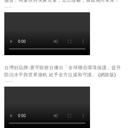
協會」用愛扶持失家兒童，走出陰霾，展翅飛向未來！
台灣好品牌-寰宇財經台播出「全球聯合環境保護」提升
防治水平與世界接軌 給予全方位溫和守護。 (網路版)