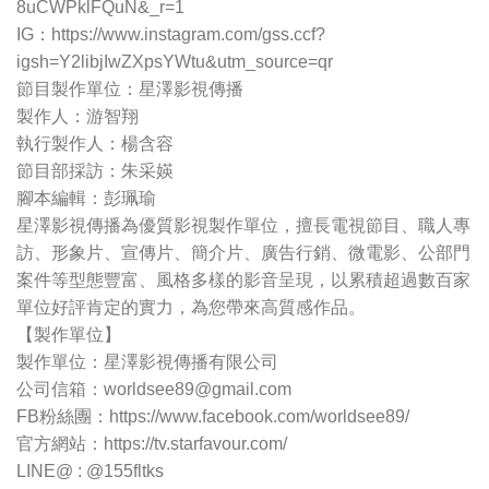
8uCWPklFQuN&_r=1
IG：https://www.instagram.com/gss.ccf?
igsh=Y2libjIwZXpsYWtu&utm_source=qr
節目製作單位：星澤影視傳播
製作人：游智翔
執行製作人：楊含容
節目部採訪：朱采媖
腳本編輯：彭珮瑜
星澤影視傳播為優質影視製作單位，擅長電視節目、職人專
訪、形象片、宣傳片、簡介片、廣告行銷、微電影、公部門
案件等型態豐富、風格多樣的影音呈現，以累積超過數百家
單位好評肯定的實力，為您帶來高質感作品。
【製作單位】
製作單位：星澤影視傳播有限公司
公司信箱：
worldsee89@gmail.com
FB粉絲團：https://www.facebook.com/worldsee89/
官方網站：https://tv.starfavour.com/
LINE@ : @155fltks