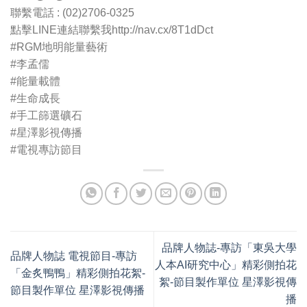
聯繫電話 : (02)2706-0325
點擊LINE連結聯繫我http://nav.cx/8T1dDct
#RGM地明能量藝術
#李孟儒
#能量載體
#生命成長
#手工篩選礦石
#星澤影視傳播
#電視專訪節目
品牌人物誌-專訪「東吳大學
品牌人物誌 電視節目-專訪
人本AI研究中心」精彩側拍花
「金炙鴨鴨」精彩側拍花絮-
絮-節目製作單位 星澤影視傳
節目製作單位 星澤影視傳播
播