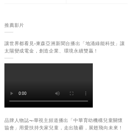
推薦影片
讓世界都看見-東森亞洲新聞台播出「地涌綠能科技」讓
太陽變成電金，創造企業、環境永續雙贏！
品牌人物誌¬-華視主頻道播出「中華育幼機構兒童關懷
協會」用愛扶持失家兒童，走出陰霾，展翅飛向未來！