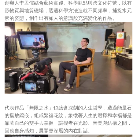
創辦人李孟儒結合藝術實踐、科學觀點與跨文化符號，以有
形物質與地質磁場，透過科學方法造就不同頻率，捕捉水元
素的姿態，創作出有如人的意識般充滿變化的作品。
代表作品「無限之水」也蘊含深刻的人生哲學，透過能量石
的擺放鑲嵌，組成繁複花紋，象徵著人生的選擇和幸福都是
靠著自己的雙手去掌握，讓觀者在光影、音樂與結構之間，
回應自身感知，展開更深層的內在對話。