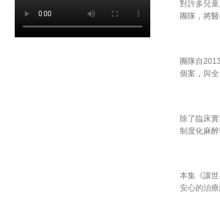
對許多兒童
團隊，將醫
團隊自20
個案，與全
除了臨床實
制度化麻醉
本集《讓世
安心的治療