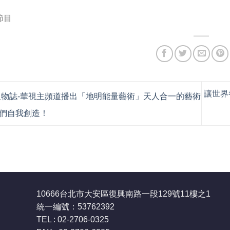
節目
讓世界
物誌-華視主頻道播出「地明能量藝術」天人合一的藝術
們自我創造！
10666台北市大安區復興南路一段129號11樓之1
統一編號：53762392
TEL : 02-2706-0325