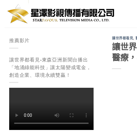
Skip
to
content
讓世界都看見
,
推薦影片
讓世界
醫療，
讓世界都看見-東森亞洲新聞台播出
「地涌綠能科技」讓太陽變成電金，
創造企業、環境永續雙贏！