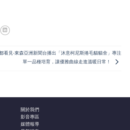
都看見-東森亞洲新聞台播出「沐意柯尼斯捲毛貓貓舍」專注
單一品種培育，讓優雅曲線走進溫暖日常！
關於我們
影音專區
媒體報導