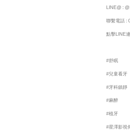
LINE@ : @1
聯繫電話 : 0
點擊LINE連結
#舒眠
#兒童看牙
#牙科鎮靜
#麻醉
#植牙
#星澤影視