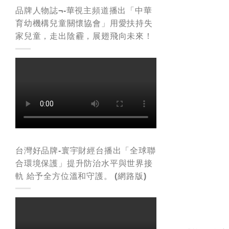
品牌人物誌¬-華視主頻道播出「中華
育幼機構兒童關懷協會」用愛扶持失
家兒童，走出陰霾，展翅飛向未來！
台灣好品牌-寰宇財經台播出「全球聯
合環境保護」提升防治水平與世界接
軌 給予全方位溫和守護。 (網路版)