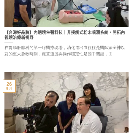
【台灣好品牌】內適境生醫科技｜非接觸式粉末噴灑系統，開拓內
視鏡治療新視野
在胃腸肝膽科的第一線醫療現場，消化道出血往往是醫師須全神以
對的重大急救時刻，處置速度與操作穩定性是箇中關鍵，由
26
5 月