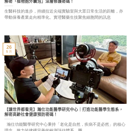
解密「植物胞外囊泡」深層修護密碼！
生醫科技的進步，持續拉近尖端實驗室與大眾日常生活的距離，亦
帶動保養產業走向精準化。實璒醫藥生技聚焦細胞間的訊息
26
5 月
【讓世界都看見】瀚仕功能醫學研究中心｜打造功能醫學生態系，
解密高齡社會健康預防密碼！
瀚仕功能醫學研究中心秉持「老化是自然，疾病不是必然」的核心
理念，致力於建構完善的檢測評估體系。團