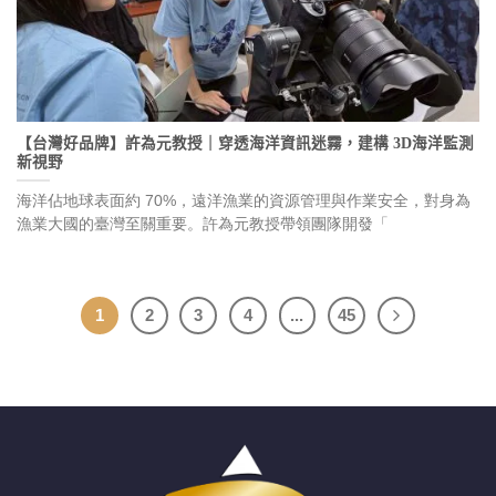
【台灣好品牌】許為元教授｜穿透海洋資訊迷霧，建構 3D海洋監測
新視野
海洋佔地球表面約 70%，遠洋漁業的資源管理與作業安全，對身為
漁業大國的臺灣至關重要。許為元教授帶領團隊開發「
1
2
3
4
...
45