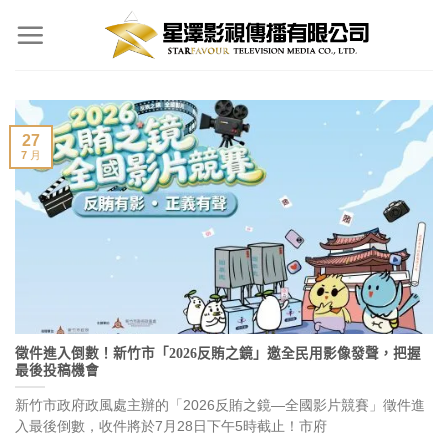
Skip
to
content
27
7 月
徵件進入倒數！新竹市「2026反賄之鏡」邀全民用影像發聲，把握
最後投稿機會
新竹市政府政風處主辦的「2026反賄之鏡—全國影片競賽」徵件進
入最後倒數，收件將於7月28日下午5時截止！市府