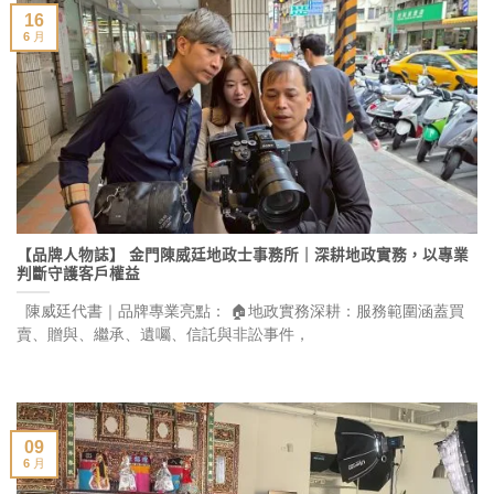
16
6 月
【品牌人物誌】 金門陳威廷地政士事務所｜深耕地政實務，以專業
判斷守護客戶權益
陳威廷代書｜品牌專業亮點： 🏠地政實務深耕：服務範圍涵蓋買
賣、贈與、繼承、遺囑、信託與非訟事件，
09
6 月