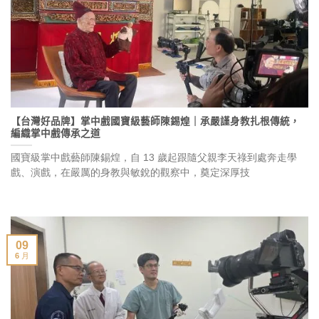
【台灣好品牌】掌中戲國寶級藝師陳錫煌｜承嚴謹身教扎根傳統，
編織掌中戲傳承之道
國寶級掌中戲藝師陳錫煌，自 13 歲起跟隨父親李天祿到處奔走學
戲、演戲，在嚴厲的身教與敏銳的觀察中，奠定深厚技
09
6 月