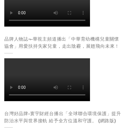
品牌人物誌¬-華視主頻道播出「中華育幼機構兒童關懷
協會」用愛扶持失家兒童，走出陰霾，展翅飛向未來！
台灣好品牌-寰宇財經台播出「全球聯合環境保護」提升
防治水平與世界接軌 給予全方位溫和守護。 (網路版)