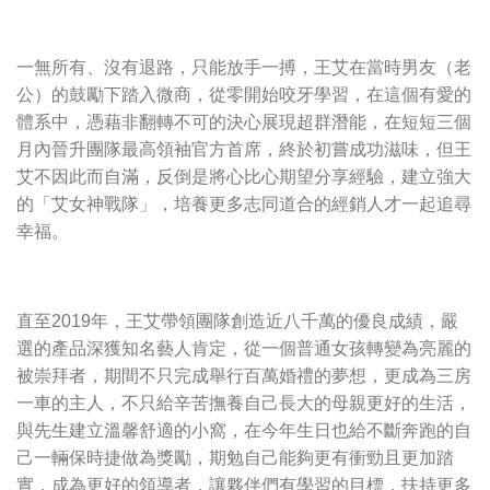
一無所有、沒有退路，只能放手一搏，王艾在當時男友（老
公）的鼓勵下踏入微商，從零開始咬牙學習，在這個有愛的
體系中，憑藉非翻轉不可的決心展現超群潛能，在短短三個
月內晉升團隊最高領袖官方首席，終於初嘗成功滋味，但王
艾不因此而自滿，反倒是將心比心期望分享經驗，建立強大
的「艾女神戰隊」，培養更多志同道合的經銷人才一起追尋
幸福。
直至2019年，王艾帶領團隊創造近八千萬的優良成績，嚴
選的產品深獲知名藝人肯定，從一個普通女孩轉變為亮麗的
被崇拜者，期間不只完成舉行百萬婚禮的夢想，更成為三房
一車的主人，不只給辛苦撫養自己長大的母親更好的生活，
與先生建立溫馨舒適的小窩，在今年生日也給不斷奔跑的自
己一輛保時捷做為獎勵，期勉自己能夠更有衝勁且更加踏
實，成為更好的領導者，讓夥伴們有學習的目標，扶持更多