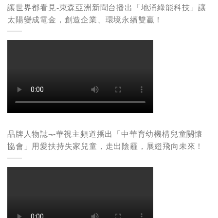
讓世界都看見-東森亞洲新聞台播出「地涌綠能科技」讓
太陽變成電金，創造企業、環境永續雙贏！
品牌人物誌¬-華視主頻道播出「中華育幼機構兒童關懷
協會」用愛扶持失家兒童，走出陰霾，展翅飛向未來！