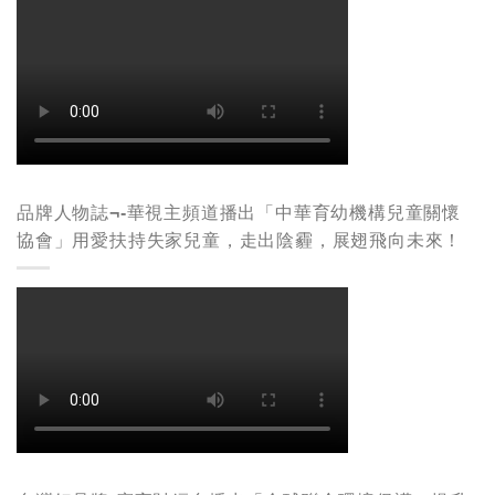
品牌人物誌¬-華視主頻道播出「中華育幼機構兒童關懷
協會」用愛扶持失家兒童，走出陰霾，展翅飛向未來！