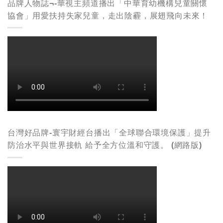
品牌人物誌¬-華視主頻道播出「中華育幼機構兒童關懷
協會」用愛扶持失家兒童，走出陰霾，展翅飛向未來！
台灣好品牌-寰宇財經台播出「全球聯合環境保護」提升
防治水平與世界接軌 給予全方位溫和守護。 (網路版)