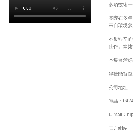
多項技術一
團隊在多年
來自環境參
不畏艱辛的
佳作。綠捷
本集台灣好
綠捷能智控
公司地址：
電話：0424
E-mail：
hi
官方網站：http