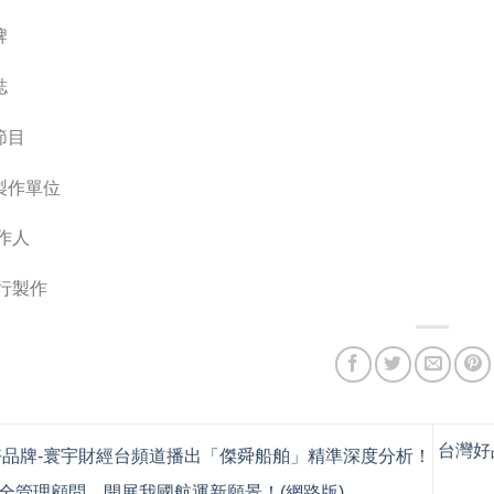
牌
誌
節目
製作單位
作人
執行製作
台灣好
品牌-寰宇財經台頻道播出「傑舜船舶」精準深度分析！
全管理顧問，開展我國航運新願景！(網路版)