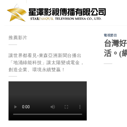
Skip
to
content
電視節目
推薦影片
台灣好
活。(
讓世界都看見-東森亞洲新聞台播出
「地涌綠能科技」讓太陽變成電金，
創造企業、環境永續雙贏！