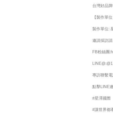
台灣好品牌
【製作單位
製作單位:
邀請採訪請
FB粉絲團:htt
LINE@:@15
專訪聯繫電話 :
點擊LINE連結
#星澤國際
#讓世界都