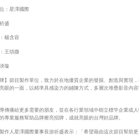
位：星澤國際
祈盛
：楊含容
：王頌媺
泱璇
牌】節目製作單位，致力於在地優質企業的發掘、創造與實現，
亮眼的一面，以精準具感染力的鋪陳方式，多層次堆疊影音內容
導傳播給更多需要的朋友，並在各行業領域中樹立標竿企業或人
的專業服務幫助品牌擦亮招牌，成就亮眼的台灣好品牌。
製作人星澤國際董事長游祈盛表示：「希望藉由這次節目幫助更