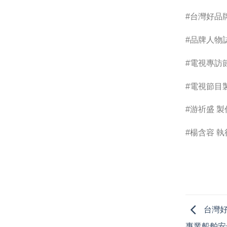
#台灣好品
#品牌人物
#電視專訪
#電視節目
#游祈盛 製
#楊含容 
台灣好
專業船舶安