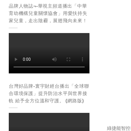
品牌人物誌¬-華視主頻道播出「中華
育幼機構兒童關懷協會」用愛扶持失
家兒童，走出陰霾，展翅飛向未來！
台灣好品牌-寰宇財經台播出「全球聯
合環境保護」提升防治水平與世界接
軌 給予全方位溫和守護。 (網路版)
綠捷能智控