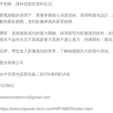
手包辦，讓科技創造便利生活。
實戰經驗的浸潤下，逐漸掌握核心演算技術。採用輕量化設計，給
數的艱鉅挑戰，達到影像辨識的新里程碑。
鑽研，是綠捷能成功的最大關鍵。採用新型AI影像識別技術，在阿里山專
能在不論在生活方面或參賽方面無不盡心盡力，持續耕耘，願在
品牌，帶您進入影像識別的世界，了解綠捷能壯大的箇中原由。
股份有限公司
台中市西屯區西屯路二段256巷6號1A室
523662
powersolutionco@gmail.com
s://www.hipower-tech.com/HIPOWER/index.html