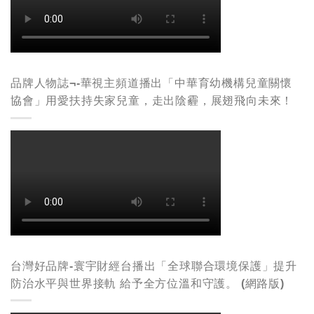
品牌人物誌¬-華視主頻道播出「中華育幼機構兒童關懷
協會」用愛扶持失家兒童，走出陰霾，展翅飛向未來！
台灣好品牌-寰宇財經台播出「全球聯合環境保護」提升
防治水平與世界接軌 給予全方位溫和守護。 (網路版)