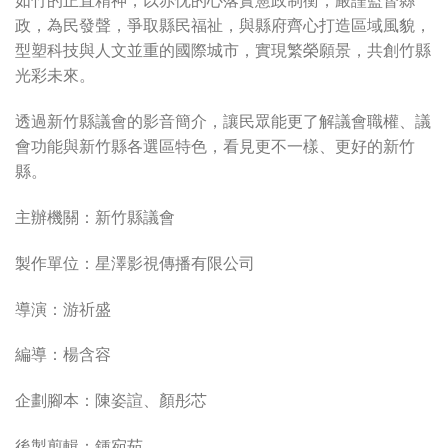
如竹的正直精神，以赤忱的心落實憲政制衡，嚴謹監督縣
政，為民發聲，爭取縣民福祉，與縣府齊心打造區域風貌，
型塑科技與人文並重的國際城市，實現繁榮願景，共創竹縣
光彩未來。
透過新竹縣議會的影音簡介，讓民眾能更了解議會職權、議
會功能與新竹縣各選區特色，看見更不一樣、更好的新竹
縣。
主辦機關：新竹縣議會
製作單位：星澤影視傳播有限公司
導演：游祈盛
編導：楊含容
企劃腳本：陳姿諠、顏彤芯
後製剪輯：鍾宛茹