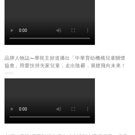
品牌人物誌¬-華視主頻道播出「中華育幼機構兒童關懷
協會」用愛扶持失家兒童，走出陰霾，展翅飛向未來！