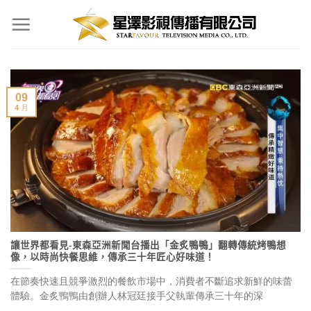
Skip
to
content
09
4 月
讓世界都看見-東森亞洲新聞台播出「金炙鴨鴨」翻轉傳統烤鴨想
像，以時尚快餐思維，傳承三十年匠心好味道！
在節奏快速且競爭激烈的餐飲市場中，消費者不斷追求新鮮的味蕾
體驗。金炙鴨鴨由創辦人林冠廷接手父執輩傳承三十年的深