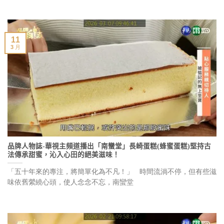
11
3 月
品牌人物誌-華視主頻道播出「南蠻堂」長崎蛋糕(蜂蜜蛋糕)堅持古
法傳承甜蜜，沁入心田的絕美滋味！
「五十年來的專注，將簡單化為不凡！」 時間流淌不停，但有些滋
味依舊縈繞心頭，使人念念不忘，南蠻堂