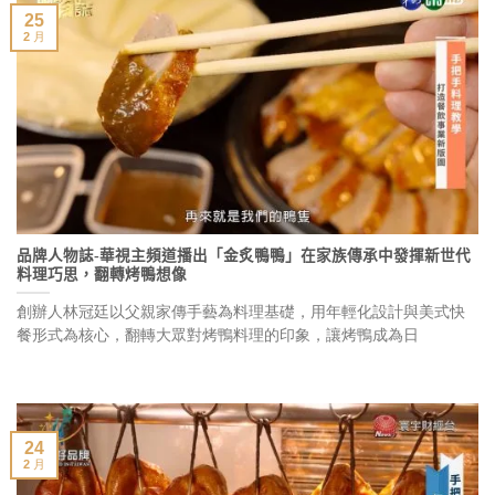
25
2 月
品牌人物誌-華視主頻道播出「金炙鴨鴨」在家族傳承中發揮新世代
料理巧思，翻轉烤鴨想像
創辦人林冠廷以父親家傳手藝為料理基礎，用年輕化設計與美式快
餐形式為核心，翻轉大眾對烤鴨料理的印象，讓烤鴨成為日
24
2 月