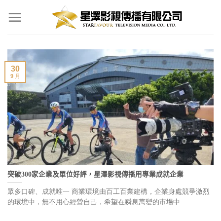
Skip
to
content
30
9 月
突破300家企業及單位好評，星澤影視傳播用專業成就企業
眾多口碑、成就唯一 商業環境由百工百業建構，企業身處競爭激烈
的環境中，無不用心經營自己，希望在瞬息萬變的市場中