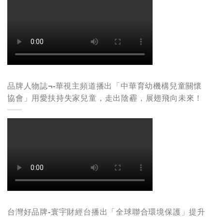
品牌人物誌¬-華視主頻道播出「中華育幼機構兒童關懷
協會」用愛扶持失家兒童，走出陰霾，展翅飛向未來！
台灣好品牌-寰宇財經台播出「全球聯合環境保護」提升