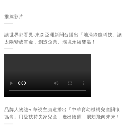
推薦影片
讓世界都看見-東森亞洲新聞台播出「地涌綠能科技」讓
太陽變成電金，創造企業、環境永續雙贏！
品牌人物誌¬-華視主頻道播出「中華育幼機構兒童關懷
協會」用愛扶持失家兒童，走出陰霾，展翅飛向未來！