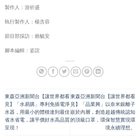
製作人：游祈盛
執行製作人：楊含容
節目部採訪：賴毓安
腳本編輯：姿諠
東森亞洲新聞台【讓世界都看
東森亞洲新聞台【讓世界都看
見】「水易購」專利免插電淨
見】「品業興」以奈米銀離子
水器，用最小的體積達到最佳
嵌於內層，創造超越傳統認知
省水省電，讓平價好水高品質
的頂級口罩，環保智慧實現環
呈現！
境永續理想。